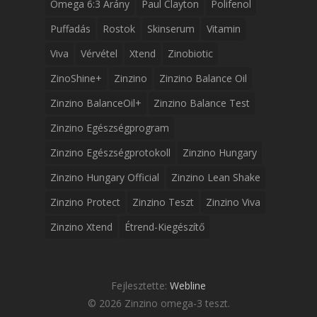
Omega 6:3 Arány
Paul Clayton
Polifenol
Puffadás
Rostok
Skinserum
Vitamin
Viva
Vérvétel
Xtend
Zinobiotic
ZinoShine+
Zinzino
Zinzino Balance Oil
Zinzino BalanceOil+
Zinzino Balance Test
Zinzino Egészségprogram
Zinzino Egészségprotokoll
Zinzino Hungary
Zinzino Hungary Official
Zinzino Lean Shake
Zinzino Protect
Zinzino Teszt
Zinzino Viva
Zinzino Xtend
Étrend-Kiegészítő
Fejlesztette:
Webline
© 2026 Zinzino omega-3 teszt.