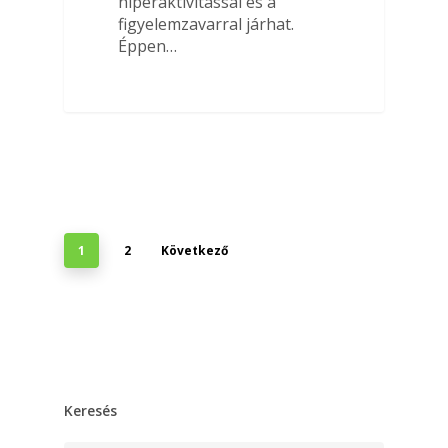
hiperaktivitással és a
figyelemzavarral járhat.
Éppen…
1
2
Következő
Keresés