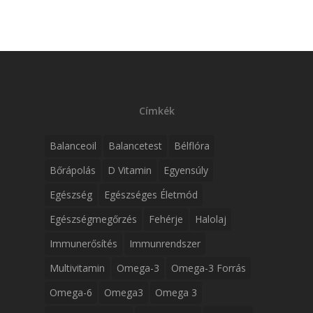
Címkék
Balanceoil
Balancetest
Bélflóra
Bőrápolás
D Vitamin
Egyensúly
Egészség
Egészséges Életmód
Egészségmegőrzés
Fehérje
Halolaj
Immunerősítés
Immunrendszer
Multivitamin
Omega-3
Omega-3 Forrás
Omega-6
Omega3
Omega 3