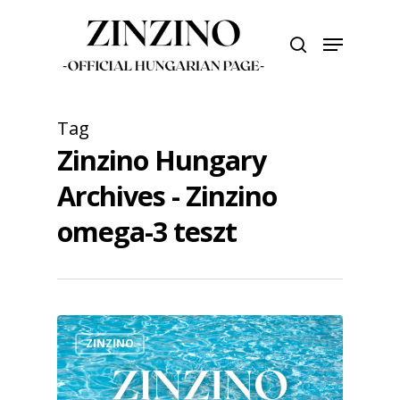
Skip
to
Menu
search
main
Close
content
Menu
Tag
Zinzino Hungary
Archives - Zinzino
omega-3 teszt
ZINZINO