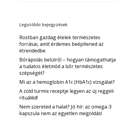
Legutóbbi bejegyzések
Rostban gazdag ételek természetes
forrásai, amit érdemes beépítened az
étrendedbe
Bőrápolás belülről – hogyan támogathatja
a tudatos életmód a bőr természetes
szépségét?
Mi az a hemoglobin A1c (HbA1c) vizsgálat?
A zöld turmix receptje legyen az új reggeli
rituáléd!
Nem szereted a halat? Jó hír: az omega-3
kapszula nem az egyetlen megoldás!