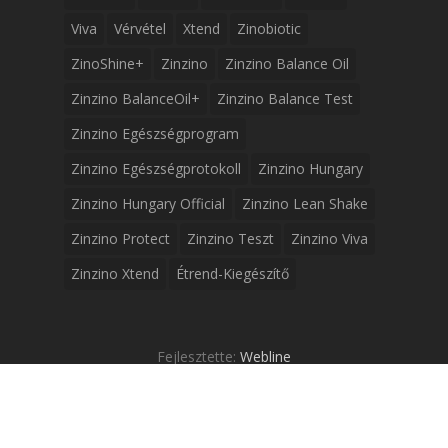
Viva
Vérvétel
Xtend
Zinobiotic
ZinoShine+
Zinzino
Zinzino Balance Oil
Zinzino BalanceOil+
Zinzino Balance Test
Zinzino Egészségprogram
Zinzino Egészségprotokoll
Zinzino Hungary
Zinzino Hungary Official
Zinzino Lean Shake
Zinzino Protect
Zinzino Teszt
Zinzino Viva
Zinzino Xtend
Étrend-Kiegészítő
Fejlesztette:
Webline
© 2026 Zinzino omega-3 teszt.