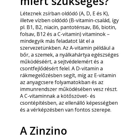
miért szükséges?
Léteznek zsírban oldódó (A, D, E és K),
illetve vízben oldódó (B-vitamin-család, így
pl. B1, B2, niacin, pantoténsav, B6, biotin,
folsav, B12 és a C-vitamin) vitaminok –
mindegyik más feladatot lát el a
szervezetünkben. Az A-vitamin például a
bőr, a szemek, a nyálkahártya egészséges
működéséért, a sejtvédelemért és a
csontfejlődésért felel. A D-vitamin a
rákmegelőzésben segít, míg az E-vitamin
az anyagcsere folyamatokban és az
immunrendszer működésében vesz részt.
A C-vitaminnak a kötőszövet- és
csontépítésben, az ellenálló képességben
és a vérképzésben van fontos szerepe.
A Zinzino