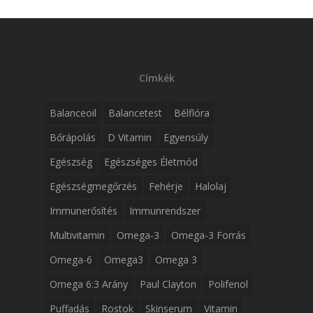
Címkék
Balanceoil
Balancetest
Bélflóra
Bőrápolás
D Vitamin
Egyensúly
Egészség
Egészséges Életmód
Egészségmegőrzés
Fehérje
Halolaj
Immunerősítés
Immunrendszer
Multivitamin
Omega-3
Omega-3 Forrás
Omega-6
Omega3
Omega 3
Omega 6:3 Arány
Paul Clayton
Polifenol
Puffadás
Rostok
Skinserum
Vitamin