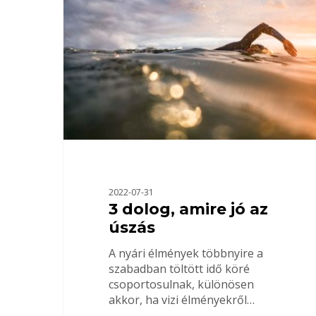
Nyomja meg az ENTERT a kereséshez
2022-07-31
3 dolog, amire jó az
úszás
A nyári élmények többnyire a
szabadban töltött idő köré
csoportosulnak, különösen
akkor, ha vizi élményekről…