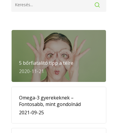
5 bőrfiatalító tipp a télre
2020-11-21
Omega-3 gyerekeknek –
Fontosabb, mint gondolnád
2021-09-25