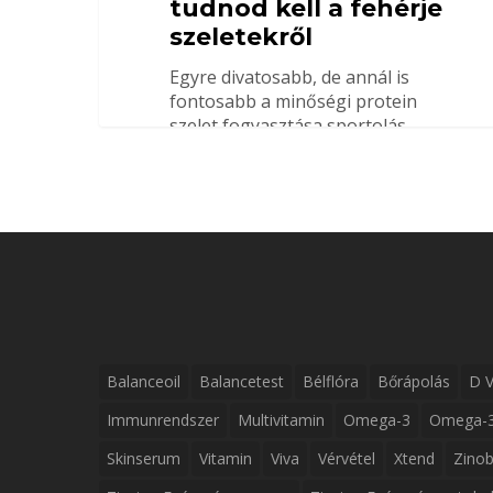
tudnod kell a fehérje
szeletekről
Egyre divatosabb, de annál is
fontosabb a minőségi protein
szelet fogyasztása sportolás
közben. Cikkünkben 5…
Balanceoil
Balancetest
Bélflóra
Bőrápolás
D V
Immunrendszer
Multivitamin
Omega-3
Omega-3
Skinserum
Vitamin
Viva
Vérvétel
Xtend
Zinob