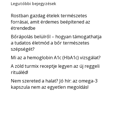
Legutóbbi bejegyzések
Rostban gazdag ételek természetes
forrásai, amit érdemes beépítened az
étrendedbe
Bőrápolás belülről – hogyan támogathatja
a tudatos életmód a bőr természetes
szépségét?
Mi az a hemoglobin A1c (HbA1c) vizsgálat?
A zöld turmix receptje legyen az új reggeli
rituáléd!
Nem szereted a halat? Jó hír: az omega-3
kapszula nem az egyetlen megoldás!