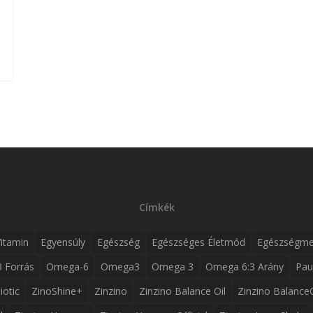
Címkék
itamin
Egyensúly
Egészség
Egészséges Életmód
Egészségme
 Forrás
Omega-6
Omega3
Omega 3
Omega 6:3 Arány
Pau
iotic
ZinoShine+
Zinzino
Zinzino Balance Oil
Zinzino Balance