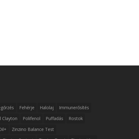
gőrzés
Fehérje
Halolaj
Immunerősítés
l Clayton
Polifenol
Puffadás
Rostok
Oil+
Zinzino Balance Test