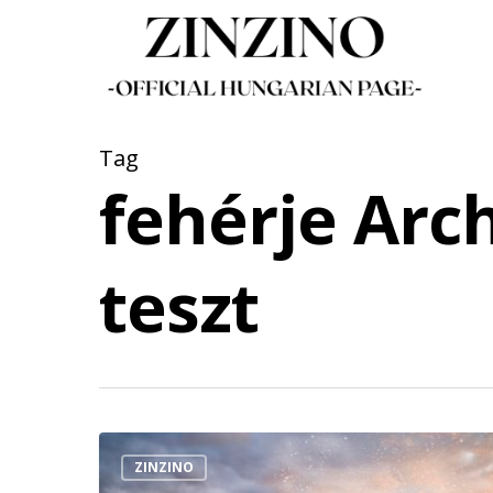
Skip
to
main
content
Tag
fehérje Arc
teszt
ZINZINO