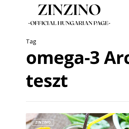
Skip
to
main
content
Tag
omega-3 Arc
teszt
ZINZINO