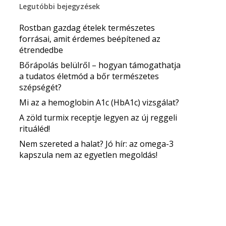
Legutóbbi bejegyzések
Rostban gazdag ételek természetes
forrásai, amit érdemes beépítened az
étrendedbe
Bőrápolás belülről – hogyan támogathatja
a tudatos életmód a bőr természetes
szépségét?
Mi az a hemoglobin A1c (HbA1c) vizsgálat?
A zöld turmix receptje legyen az új reggeli
rituáléd!
Nem szereted a halat? Jó hír: az omega-3
kapszula nem az egyetlen megoldás!