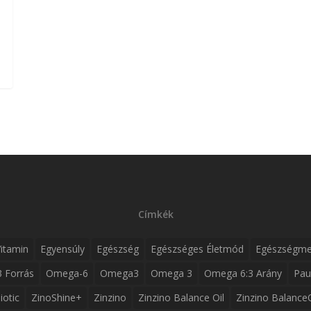
Címkék
itamin
Egyensúly
Egészség
Egészséges Életmód
Egészségme
 Forrás
Omega-6
Omega3
Omega 3
Omega 6:3 Arány
Pau
iotic
ZinoShine+
Zinzino
Zinzino Balance Oil
Zinzino Balance