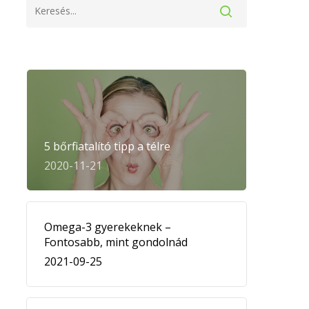
5 bőrfiatalító tipp a télre
2020-11-21
Omega-3 gyerekeknek –
Fontosabb, mint gondolnád
2021-09-25