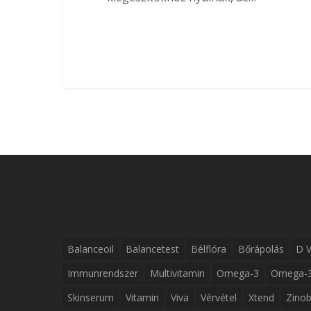
Balanceoil
Balancetest
Bélflóra
Bőrápolás
D V
Immunrendszer
Multivitamin
Omega-3
Omega-3
Skinserum
Vitamin
Viva
Vérvétel
Xtend
Zinob