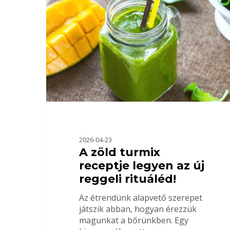
Nyomja meg az ENTERT a kereséshez
2026-04-23
A zöld turmix
receptje legyen az új
reggeli rituáléd!
Az étrendünk alapvető szerepet
játszik abban, hogyan érezzük
magunkat a bőrünkben. Egy