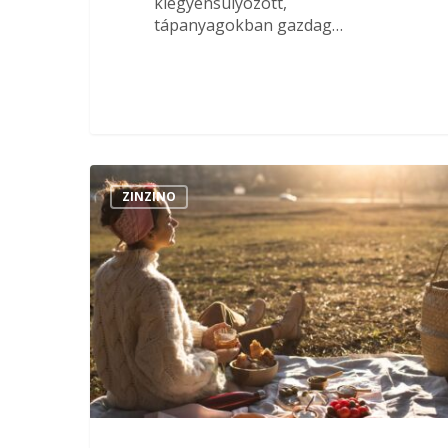
kiegyensúlyozott,
tápanyagokban gazdag…
ZINZINO