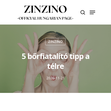
Skip
to
Menu
search
main
Close
content
Menu
ZINZINO
5 bőrfiatalító tipp a
télre
2020-11-21