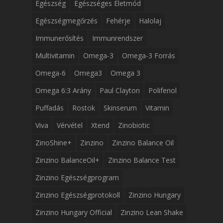
Egészség
Egészséges Életmód
Egészségmegőrzés
Fehérje
Halolaj
Immunerősítés
Immunrendszer
Multivitamin
Omega-3
Omega-3 Forrás
Omega-6
Omega3
Omega 3
Omega 6:3 Arány
Paul Clayton
Polifenol
Puffadás
Rostok
Skinserum
Vitamin
Viva
Vérvétel
Xtend
Zinobiotic
ZinoShine+
Zinzino
Zinzino Balance Oil
Zinzino BalanceOil+
Zinzino Balance Test
Zinzino Egészségprogram
Zinzino Egészségprotokoll
Zinzino Hungary
Zinzino Hungary Official
Zinzino Lean Shake