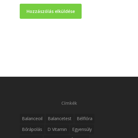
Címkék
Balanceoil
Balancetest
Bélflóra
Bőrápolás
D Vitamin
Egyensúly