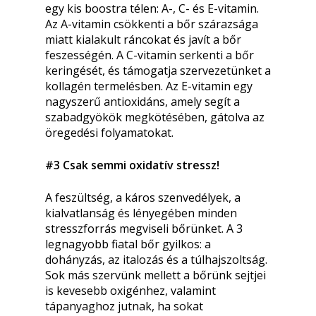
egy kis boostra télen: A-, C- és E-vitamin.
Az A-vitamin csökkenti a bőr szárazsága
miatt kialakult ráncokat és javít a bőr
feszességén. A C-vitamin serkenti a bőr
keringését, és támogatja szervezetünket a
kollagén termelésben. Az E-vitamin egy
nagyszerű antioxidáns, amely segít a
szabadgyökök megkötésében, gátolva az
öregedési folyamatokat.
#3 Csak semmi oxidatív stressz!
A feszültség, a káros szenvedélyek, a
kialvatlanság és lényegében minden
stresszforrás megviseli bőrünket. A 3
legnagyobb fiatal bőr gyilkos: a
dohányzás, az italozás és a túlhajszoltság.
Sok más szervünk mellett a bőrünk sejtjei
is kevesebb oxigénhez, valamint
tápanyaghoz jutnak, ha sokat