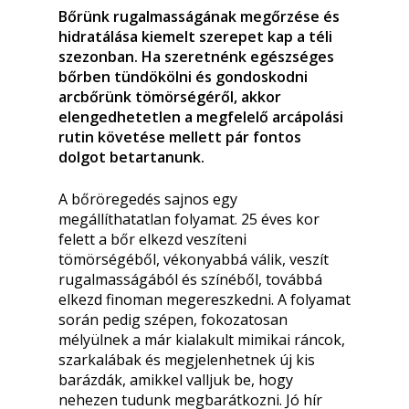
Bőrünk rugalmasságának megőrzése és
hidratálása kiemelt szerepet kap a téli
szezonban. Ha szeretnénk egészséges
bőrben tündökölni és gondoskodni
arcbőrünk tömörségéről, akkor
elengedhetetlen a megfelelő arcápolási
rutin követése mellett pár fontos
dolgot betartanunk.
A bőröregedés sajnos egy
megállíthatatlan folyamat. 25 éves kor
felett a bőr elkezd veszíteni
tömörségéből, vékonyabbá válik, veszít
rugalmasságából és színéből, továbbá
elkezd finoman megereszkedni. A folyamat
során pedig szépen, fokozatosan
mélyülnek a már kialakult mimikai ráncok,
szarkalábak és megjelenhetnek új kis
barázdák, amikkel valljuk be, hogy
nehezen tudunk megbarátkozni. Jó hír