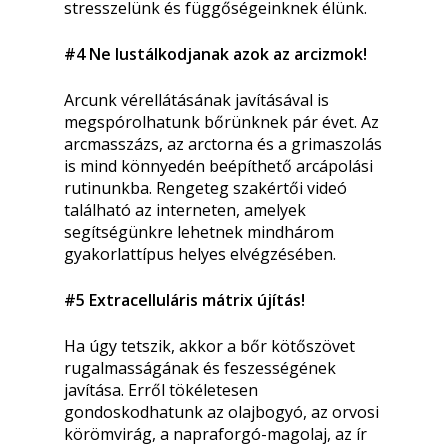
stresszelünk és függőségeinknek élünk.
#4 Ne lustálkodjanak azok az arcizmok!
Arcunk vérellátásának javításával is
megspórolhatunk bőrünknek pár évet. Az
arcmasszázs, az arctorna és a grimaszolás
is mind könnyedén beépíthető arcápolási
rutinunkba. Rengeteg szakértői videó
található az interneten, amelyek
segítségünkre lehetnek mindhárom
gyakorlattípus helyes elvégzésében.
#5 Extracelluláris mátrix újítás!
Ha úgy tetszik, akkor a bőr kötőszövet
rugalmasságának és feszességének
javítása. Erről tökéletesen
gondoskodhatunk az olajbogyó, az orvosi
körömvirág, a napraforgó-magolaj, az ír