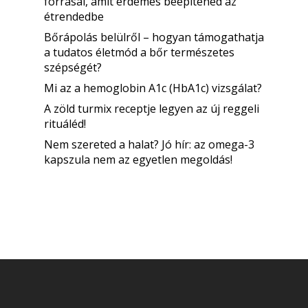
forrásai, amit érdemes beépítened az
étrendedbe
Bőrápolás belülről – hogyan támogathatja
a tudatos életmód a bőr természetes
szépségét?
Mi az a hemoglobin A1c (HbA1c) vizsgálat?
A zöld turmix receptje legyen az új reggeli
rituáléd!
Nem szereted a halat? Jó hír: az omega-3
kapszula nem az egyetlen megoldás!