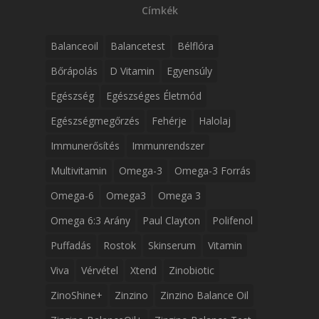
Címkék
Balanceoil
Balancetest
Bélflóra
Bőrápolás
D Vitamin
Egyensúly
Egészség
Egészséges Életmód
Egészségmegőrzés
Fehérje
Halolaj
Immunerősítés
Immunrendszer
Multivitamin
Omega-3
Omega-3 Forrás
Omega-6
Omega3
Omega 3
Omega 6:3 Arány
Paul Clayton
Polifenol
Puffadás
Rostok
Skinserum
Vitamin
Viva
Vérvétel
Xtend
Zinobiotic
ZinoShine+
Zinzino
Zinzino Balance Oil