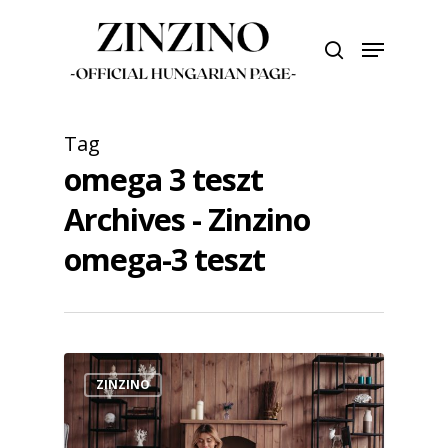
Skip
to
Menu
search
main
Close
content
Menu
Tag
omega 3 teszt
Archives - Zinzino
omega-3 teszt
ZINZINO