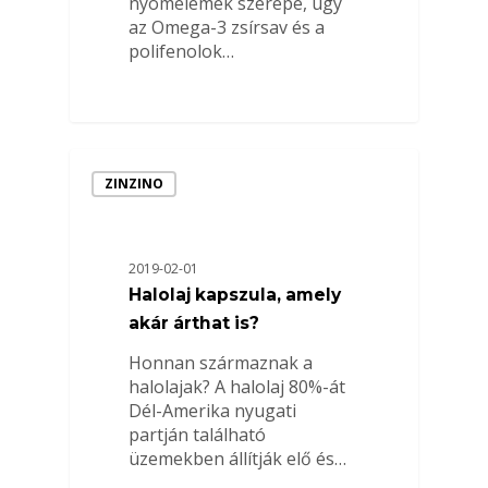
nyomelemek szerepe, úgy
az Omega-3 zsírsav és a
polifenolok…
ZINZINO
2019-02-01
Halolaj kapszula, amely
akár árthat is?
Honnan származnak a
halolajak? A halolaj 80%-át
Dél-Amerika nyugati
partján található
üzemekben állítják elő és…