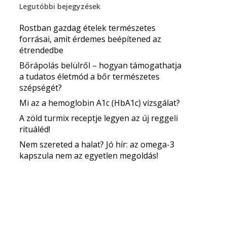
Legutóbbi bejegyzések
Rostban gazdag ételek természetes
forrásai, amit érdemes beépítened az
étrendedbe
Bőrápolás belülről – hogyan támogathatja
a tudatos életmód a bőr természetes
szépségét?
Mi az a hemoglobin A1c (HbA1c) vizsgálat?
A zöld turmix receptje legyen az új reggeli
rituáléd!
Nem szereted a halat? Jó hír: az omega-3
kapszula nem az egyetlen megoldás!