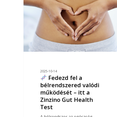
Nyomja meg az ENTERT a kereséshez
2025-10-14
Fedezd fel a
bélrendszered valódi
működését – itt a
Zinzino Gut Health
Test
A bélrendszer az egészség