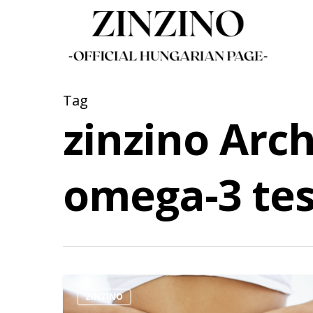
Skip
to
main
content
Tag
zinzino Archi
omega-3 tes
ZINZINO