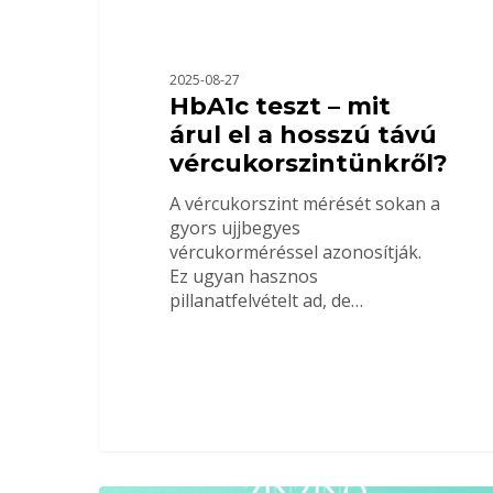
2025-08-27
HbA1c teszt – mit
árul el a hosszú távú
vércukorszintünkről?
A vércukorszint mérését sokan a
gyors ujjbegyes
vércukorméréssel azonosítják.
Ez ugyan hasznos
pillanatfelvételt ad, de…