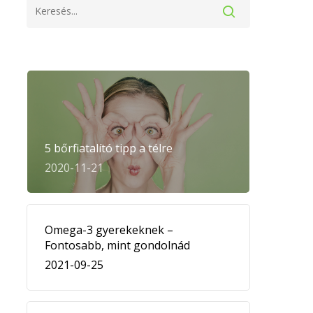
5 bőrfiatalító tipp a télre
2020-11-21
Omega-3 gyerekeknek –
Fontosabb, mint gondolnád
2021-09-25