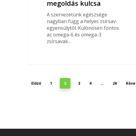
megoldás kulcsa
A szervezetünk egészsége
nagyban függ a helyes zsírsav-
egyensúlytól. Különösen fontos
az omega-6 és omega-3
zsírsavak…
Előző
1
2
3
4
…
26
Köve