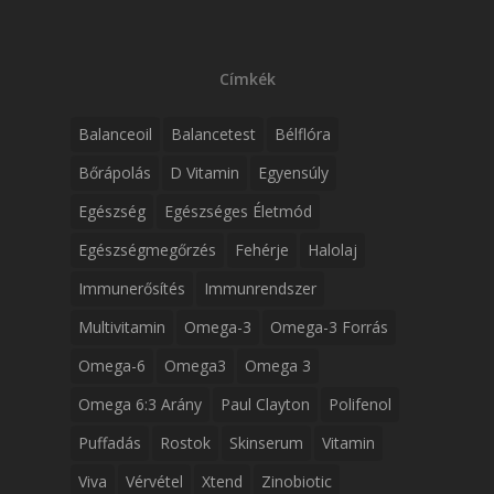
Címkék
Balanceoil
Balancetest
Bélflóra
Bőrápolás
D Vitamin
Egyensúly
Egészség
Egészséges Életmód
Egészségmegőrzés
Fehérje
Halolaj
Immunerősítés
Immunrendszer
Multivitamin
Omega-3
Omega-3 Forrás
Omega-6
Omega3
Omega 3
Omega 6:3 Arány
Paul Clayton
Polifenol
Puffadás
Rostok
Skinserum
Vitamin
Viva
Vérvétel
Xtend
Zinobiotic