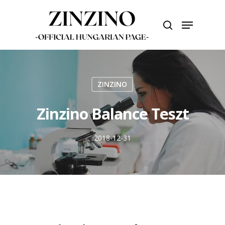
Skip
to
Menu
search
main
Close
content
Menu
ZINZINO
Zinzino Balance Teszt
2018-12-31