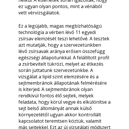
nélkül. A kísérletek során igazolták, hogy
ez ugyan olyan pontos, mint a vénából
vett vérvizsgálatok.
Ez a legújabb, magas megbízhatóságú
technológia a vérben lévő 11 egyedi
zsírsav elemzését teszi lehetővé. A tesztek
azt mutatják, hogy a szervezetünkben
lévő zsírsavak aránya erősen összefügg
egészségi állapotunkkal. A felállított profil
a zsírbevitelt tükrözi, melyet az étkezés
során juttatunk szervezetünkbe. A
vizsgálat a lipid szint elemzésére és a
sejtmembránok állapotának felmérésére
is kiterjed. A sejtmembránok olyan
rendkívül fontos élő sejtek, melyek
feladata, hogy körül vegye és elkülönítse a
sejt belső állományát annak külső
környezetétől ugyan akkor kontrollált
kapcsolatot teremtsen köztük, valamit
más sejtekkel. Ezt az új vizsgálati módszert