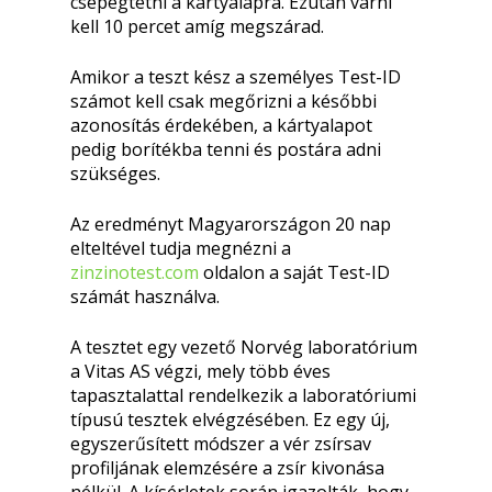
csepegtetni a kártyalapra. Ezután várni
kell 10 percet amíg megszárad.
Amikor a teszt kész a személyes Test-ID
számot kell csak megőrizni a későbbi
azonosítás érdekében, a kártyalapot
pedig borítékba tenni és postára adni
szükséges.
Az eredményt Magyarországon 20 nap
elteltével tudja megnézni a
zinzinotest.com
oldalon a saját Test-ID
számát használva.
A tesztet egy vezető Norvég laboratórium
a Vitas AS végzi, mely több éves
tapasztalattal rendelkezik a laboratóriumi
típusú tesztek elvégzésében. Ez egy új,
egyszerűsített módszer a vér zsírsav
profiljának elemzésére a zsír kivonása