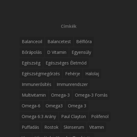
Címkék
Balanceoil
Balancetest
Bélflóra
Bőrápolás
D Vitamin
Egyensúly
Egészség
Egészséges Életmód
Egészségmegőrzés
Fehérje
Halolaj
Immunerősítés
Immunrendszer
Multivitamin
Omega-3
Omega-3 Forrás
Omega-6
Omega3
Omega 3
Omega 6:3 Arány
Paul Clayton
Polifenol
Puffadás
Rostok
Skinserum
Vitamin