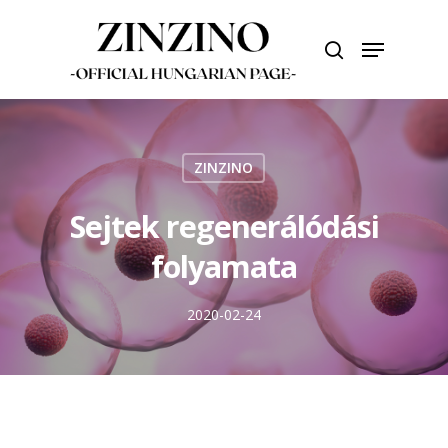
Skip
to
Menu
search
main
Close
content
Menu
ZINZINO
Sejtek regenerálódási
folyamata
2020-02-24