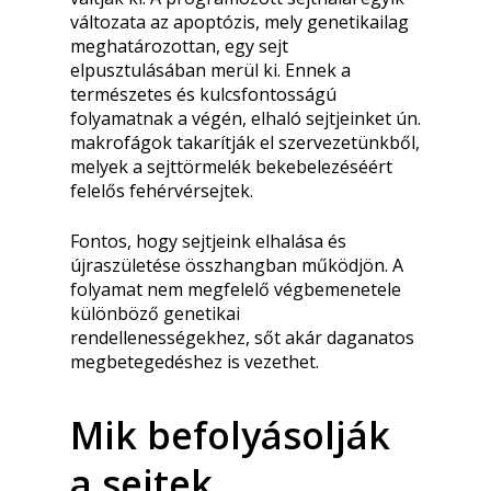
változata az apoptózis, mely genetikailag
meghatározottan, egy sejt
elpusztulásában merül ki. Ennek a
természetes és kulcsfontosságú
folyamatnak a végén, elhaló sejtjeinket ún.
makrofágok takarítják el szervezetünkből,
melyek a sejttörmelék bekebelezéséért
felelős fehérvérsejtek.
Fontos, hogy sejtjeink elhalása és
újraszületése összhangban működjön. A
folyamat nem megfelelő végbemenetele
különböző genetikai
rendellenességekhez, sőt akár daganatos
megbetegedéshez is vezethet.
Mik befolyásolják
a sejtek