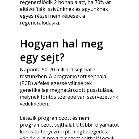
regenerálódik 2 hónap alatt, ha 70%-át
eltávolítják, szívünknek és agyunknak
egyes részei nem képesek a
regenerálódásra.
Hogyan hal meg
egy sejt?
Naponta 50-70 milliárd sejt hal el
testünkben. A programozott sejthalál
(PCD) a feleslegessé vált sejtek
genetikailag meghatározott pusztulása,
melynek fontos szerepe van szervezetünk
védelmében.
Létezik programozott és nem
programozott sejthalál. Utóbbi folyamatot
károsító tényezők (pl.: megbetegedés)
váltják ki. A programozott sejthalál egyik